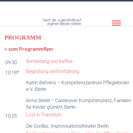
Nach der Jugendhilfe auf
Toggle
eigenen Beinen stehen
navigat
PROGRAMM
> zum Programmflyer
Anmeldung und Kaffee
09:30
Begrüßung und Einführung
10:18*
Katrin Behrens
– Kompetenzzentrum Pflegekinder
e.V., Berlin
Anna Seidel
– Careleaver Kompetenznetz, Familien
für Kinder gGmbH, Berlin
Lost in Transition
10:25
Die Gorillas
, Improvisationstheater Berlin