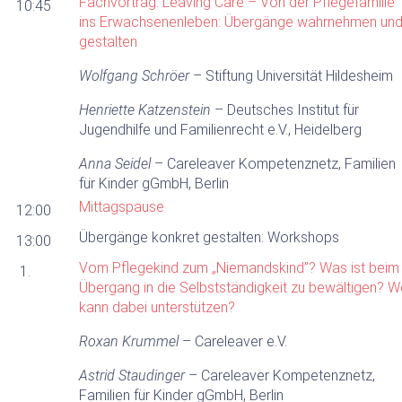
Fachvortra
g: Leaving Care – Von der Pflegefamilie
10:45
ins Erwachsenenleben: Übergänge wahrnehmen un
gestalten
Wolfgang Schröer
– Stiftung Universität Hildesheim
Henriette Katzenstein
– Deutsches Institut für
Jugendhilfe und Familienrecht e.V., Heidelberg
Anna Seidel
– Careleaver Kompetenznetz, Familien
für Kinder gGmbH, Berlin
Mittagspause
12:00
Übergänge konkret gestalten: Workshops
13:00
Vom Pflegekind zum „Niemandskind”? Was ist beim
1.
Übergang in die Selbstständigkeit zu bewältigen? W
kann dabei unterstützen?
Roxan Krummel
– Careleaver e.V.
Astrid Staudinger
– Careleaver Kompetenznetz,
Familien für Kinder gGmbH, Berlin